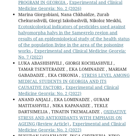
PROGRAM IN GEORGIA
,
Experimental and Clinical
Medicine Georgia: No. 2 (2026)
Marina Giorgobiani, Nana Chkhaidze, Zurab
Chekurashvili, Giorgi Iakobashvili, Nikoloz Meskhi,
Ecotoxicological indicators of pesticides used against
halyomorpha halys in the Samegrelo region and
results of an epidemiological study of the health status
of the population living in the area of the poisoning
works
,
Experimental and Clinical Medicine Georgia:
No. 7 (2022)
LUKA ABASHISHVILI , GIORGI KOCHIASHVILI ,
TAMAR TSENTERADZE , EKA LOMINADZE , MARIAM
GABADADZE , EKA CHKONIA ,
STRESS LEVEL AMONG
MEDICAL STUDENTS IN GEORGIA AND ITS
CAUSATIVE FACTORS
,
Experimental and Clinical
Medicine Georgia: No. 2 (2022)
ANAND ANJALI , EKA LOMINADZE , GURAM
MATITASHVILI , NIKA KAPANADZE , TEKLE
DARTSIMELIA , TINATIN TKEMALADZE ,
OXIDATIVE
STRESS AND ANTIOXIDANTS WITH EMPHASIS ON
AGEING (Review Article)
,
Experimental and Clinical
Medicine Georgia: No. 2 (2022)
RUSUDAN JAVAKHADZE, INGA GHVINERIA, NINO