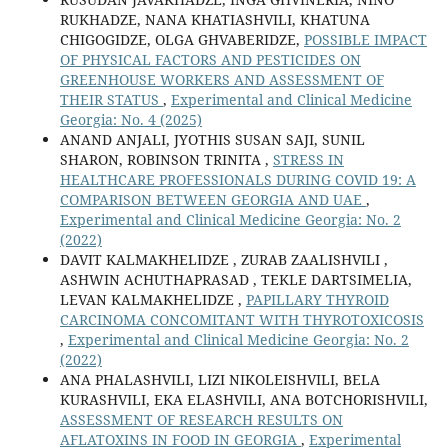
RUKHADZE, NANA KHATIASHVILI, KHATUNA
CHIGOGIDZE, OLGA GHVABERIDZE,
POSSIBLE IMPACT
OF PHYSICAL FACTORS AND PESTICIDES ON
GREENHOUSE WORKERS AND ASSESSMENT OF
THEIR STATUS
,
Experimental and Clinical Medicine
Georgia: No. 4 (2025)
ANAND ANJALI, JYOTHIS SUSAN SAJI, SUNIL
SHARON, ROBINSON TRINITA ,
STRESS IN
HEALTHCARE PROFESSIONALS DURING COVID 19: A
COMPARISON BETWEEN GEORGIA AND UAE
,
Experimental and Clinical Medicine Georgia: No. 2
(2022)
DAVIT KALMAKHELIDZE , ZURAB ZAALISHVILI ,
ASHWIN ACHUTHAPRASAD , TEKLE DARTSIMELIA,
LEVAN KALMAKHELIDZE ,
PAPILLARY THYROID
CARCINOMA CONCOMITANT WITH THYROTOXICOSIS
,
Experimental and Clinical Medicine Georgia: No. 2
(2022)
ANA PHALASHVILI, LIZI NIKOLEISHVILI, BELA
KURASHVILI, EKA ELASHVILI, ANA BOTCHORISHVILI,
ASSESSMENT OF RESEARCH RESULTS ON
AFLATOXINS IN FOOD IN GEORGIA
,
Experimental