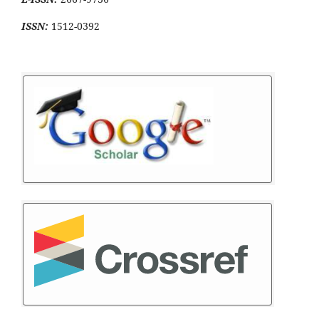
ISSN:
1512-0392