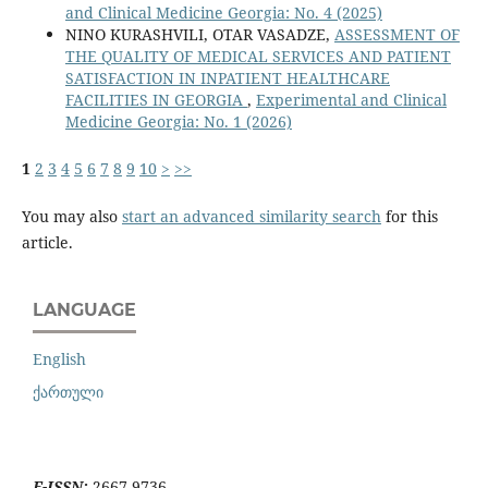
and Clinical Medicine Georgia: No. 4 (2025)
NINO KURASHVILI, OTAR VASADZE,
ASSESSMENT OF
THE QUALITY OF MEDICAL SERVICES AND PATIENT
SATISFACTION IN INPATIENT HEALTHCARE
FACILITIES IN GEORGIA
,
Experimental and Clinical
Medicine Georgia: No. 1 (2026)
1
2
3
4
5
6
7
8
9
10
>
>>
You may also
start an advanced similarity search
for this
article.
LANGUAGE
English
ქართული
E-ISSN:
2667-9736