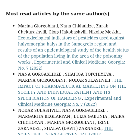
Most read articles by the same author(s)
Marina Giorgobiani, Nana Chkhaidze, Zurab
Chekurashvili, Giorgi Iakobashvili, Nikoloz Meskhi,
Ecotoxicological indicators of pesticides used against
halyomorpha halys in the Samegrelo region and
results of an epidemiological study of the health status
of the population living in the area of the poisoning
works
,
Experimental and Clinical Medicine Georgia:
No. 7 (2022)
NANA GORGASLIDZE , SHAFIGA TOPCHIYEVA ,
MARINA GIORGOBIANI , NODAR SULASHVILI ,
THE
IMPACT OF PHARMACEUTICAL MARKETING ON THE
SOCIETY AND INDIVIDUAL PATIENT AND ITS
SPECIFICATION OF HANDLING
,
Experimental and
Clinical Medicine Georgia: No. 7 (2022)
NODAR SULASHVILI, NANA GORGASLIDZE ,
MARGARITA BEGLARYAN , LUIZA GABUNIA , NAIRA
CHICHOYAN , MARINA GIORGOBIANI , IRINE
ZARNADZE , SHALVA (DAVIT) ZARNADZE,
THE
SCIENTIFIC TALKS OF ESSENTIAL ISSUE,