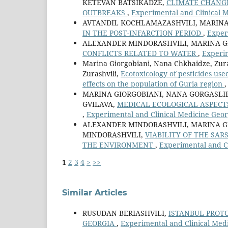
KETEVAN BATSIKADZE,
CLIMATE CHANGE
OUTBREAKS
,
Experimental and Clinical M
AVTANDIL KOCHLAMAZASHVILI, MARINA
IN THE POST-INFARCTION PERIOD
,
Exper
ALEXANDER MINDORASHVILI, MARINA G
CONFLICTS RELATED TO WATER
,
Experim
Marina Giorgobiani, Nana Chkhaidze, Zura
Zurashvili,
Ecotoxicology of pesticides us
effects on the population of Guria region
MARINA GIORGOBIANI, NANA GORGASLI
GVILAVA,
MEDICAL ECOLOGICAL ASPECT
,
Experimental and Clinical Medicine Georg
ALEXANDER MINDORASHVILI, MARINA G
MINDORASHVILI,
VIABILITY OF THE SAR
THE ENVIRONMENT
,
Experimental and Cl
1
2
3
4
>
>>
Similar Articles
RUSUDAN BERIASHVILI,
ISTANBUL PROT
GEORGIA
,
Experimental and Clinical Medi