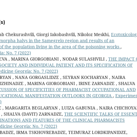
s)
b Chekurashvili, Giorgi Iakobashvili, Nikoloz Meskhi,
Ecotoxicolog
omorpha halys in the Samegrelo region and results of an
 of the population living in the area of the poisoning works
,
a: No. 7 (2022)
VA , MARINA GIORGOBIANI , NODAR SULASHVILI ,
THE IMPACT 
CIETY AND INDIVIDUAL PATIENT AND ITS SPECIFICATION OF
dicine Georgia: No. 7 (2022)
RYAN , NANA GORGASLIDZE , SEYRAN KOCHARYAN , NAIRA
IZHINADZE , MARINA GIORGOBIANI , IRINE ZARNADZE , SHALVA
SCUSSION OF SPECIFICITIES OF PHARMACIST OCCUPATIONAL AND
UCATIONAL MANIFESTATION OUTLOOKS IN GEORGIA
,
Experimen
)
, MARGARITA BEGLARYAN , LUIZA GABUNIA , NAIRA CHICHOYA
 , SHALVA (DAVIT) ZARNADZE,
THE SCIENTIFIC TALKS OF ESSEN
CLINATIONS AND FEATURES OF THE CLINICAL PHARMACISTS
dicine Georgia: No. 7 (2022)
BADZE, IRMA TSKHOVREBADZE, TEIMURAZ LORDKIPANIDZE,