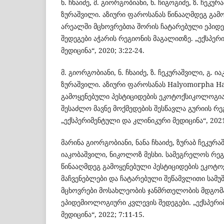
ნ. ჩხაიძე, მ. გიორგობიანი, ნ. ჩიგოგიძე, ზ. ჩეკურ
ზურაშვილი. აზიური ფაროსანას წინააღმდეგ გამ
არეალში მცხოვრებთა შორის ჩატარებული ეპიდ
შედეგები აჭარის რეგიონის მაგალითზე. „ექსპე
მედიცინა“, 2020; 3:22-24.
მ. გიორგობიანი, ნ. ჩხაიძე, ზ. ჩეკურაშვილი, გ. ია
ზურაშვილი. აზიური ფაროსანას Halyomorpha Ha
გამოყენებული პესტიციდების ეკოტოქსიკოლოგია
შესაძლო მავნე მოქმედების შესწავლა გურიის რ
„ექსპერიმენტული და კლინიკური მედიცინა“, 2021;
მარინა გიორგობიანი, ნანა ჩხაიძე, ზურაბ ჩეკურ
იაკობაშვილი, ნიკოლოზ მესხი. სამეგრელოს რეგ
წინააღმდეგ გამოყენებული პესტიციდების ეკოტ
მაჩვენებლები და ჩატარებული შეწამვლითი სამუ
მცხოვრები მოსახლეობის ჯანმრთელობის მდგომ
ეპიდემიოლოგიური კვლევის შედეგები. „ექსპერ
მედიცინა“, 2022; 7:11-15.