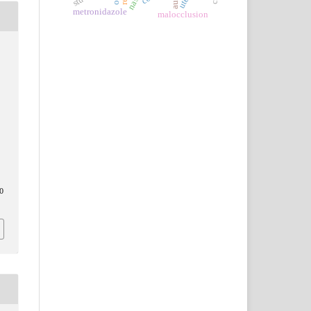
metronidazole
malocclusion
0