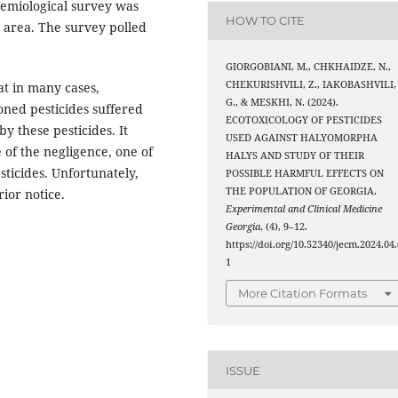
demiological survey was
HOW TO CITE
 area. The survey polled
GIORGOBIANI, M., CHKHAIDZE, N.,
CHEKURISHVILI, Z., IAKOBASHVILI,
hat in many cases,
G., & MESKHI, N. (2024).
ned pesticides suffered
ECOTOXICOLOGY OF PESTICIDES
 these pesticides. It
USED AGAINST HALYOMORPHA
 of the negligence, one of
HALYS AND STUDY OF THEIR
ticides. Unfortunately,
POSSIBLE HARMFUL EFFECTS ON
THE POPULATION OF GEORGIA.
ior notice.
Experimental and Clinical Medicine
Georgia
, (4), 9–12.
https://doi.org/10.52340/jecm.2024.04.
1
More Citation Formats
ISSUE