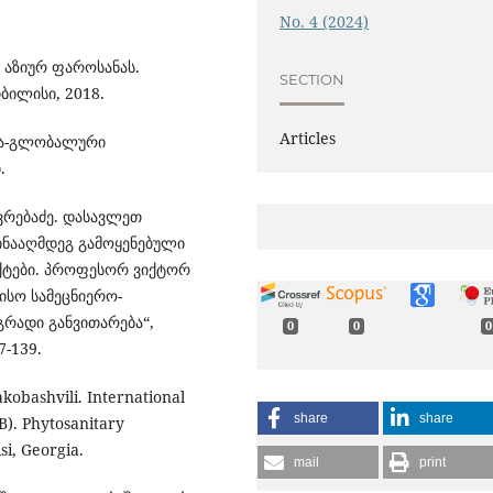
No. 4 (2024)
აზიურ ფაროსანას.
SECTION
ბილისი, 2018.
Articles
ნა-გლობალური
.
ხოვრებაძე. დასავლეთ
ინააღმდეგ გამოყენებული
ექტები. პროფესორ ვიქტორ
ისო სამეცნიერო-
გრადი განვითარება“,
0
0
0
7-139.
kobashvili. International
share
share
). Phytosanitary
i, Georgia.
mail
print