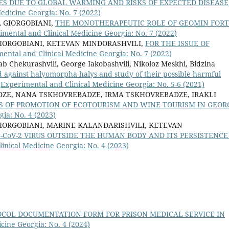
S DUE TO GLOBAL WARMING AND RISKS OF EXPECTED DISEASE
edicine Georgia: No. 7 (2022)
 GIORGOBIANI,
THE MONOTHERAPEUTIC ROLE OF GEOMIN FOR
imental and Clinical Medicine Georgia: No. 7 (2022)
IORGOBIANI, KETEVAN MINDORASHVILI,
FOR THE ISSUE OF
ental and Clinical Medicine Georgia: No. 7 (2022)
b Chekurashvili, George Iakobashvili, Nikoloz Meskhi, Bidzina
ed against halyomorpha halys and study of their possible harmful
,
Experimental and Clinical Medicine Georgia: No. 5-6 (2021)
DZE, NANA TSKHOVREBADZE, IRMA TSKHOVREBADZE, IRAKLI
S OF PROMOTION OF ECOTOURISM AND WINE TOURISM IN GEOR
ia: No. 4 (2023)
IORGOBIANI, MARINE KALANDARISHVILI, KETEVAN
S-CoV-2 VIRUS OUTSIDE THE HUMAN BODY AND ITS PERSISTENCE
inical Medicine Georgia: No. 4 (2023)
OCOL DOCUMENTATION FORM FOR PRISON MEDICAL SERVICE IN
cine Georgia: No. 4 (2024)