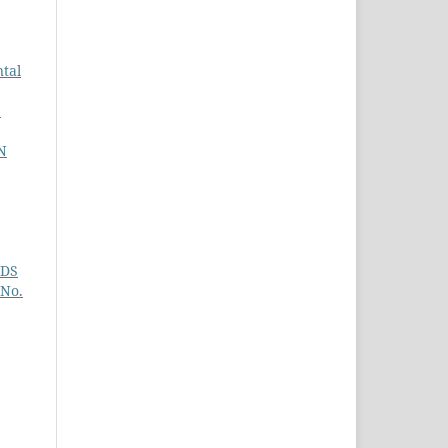
tal
S
N
NDS
 No.