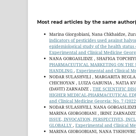
Most read articles by the same author(
Marina Giorgobiani, Nana Chkhaidze, Zura
indicators of pesticides used against haly
epidemiological study of the health status
Experimental and Clinical Medicine Georgi
NANA GORGASLIDZE , SHAFIGA TOPCHIYE
PHARMACEUTICAL MARKETING ON THE SO
HANDLING
,
Experimental and Clinical Me
NODAR SULASHVILI , MARGARITA BEGLA
CHICHOYAN , LUIZA GABUNIA , NATIA KV
(DAVIT) ZARNADZE ,
THE SCIENTIFIC DI
HIGHER MEDICAL-PHARMACEUTICAL ED
and Clinical Medicine Georgia: No. 7 (2022
NODAR SULASHVILI, NANA GORGASLIDZE 
MARINA GIORGOBIANI , IRINE ZARNADZE
ISSUE, INVOCATION, PERSPECTIVES, IN
GLOBALLY
,
Experimental and Clinical Me
MARINA GIORGOBIANI, NANA TSKHOVRE