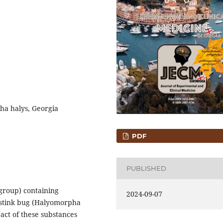
pha halys, Georgia
PDF
PUBLISHED
group) containing
2024-09-07
 stink bug (Halyomorpha
pact of these substances