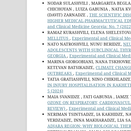
NODAR SULASHVILI , MARGARITA BEGLA
CHICHOYAN , LUIZA GABUNIA , NATIA KV
(DAVIT) ZARNADZE ,
THE SCIENTIFIC DI
HIGHER MEDICAL-PHARMACEUTICAL ED
and Clinical Medicine Georgia: No. 7 (2022
RAMAZ KURASHVILI, ELENA SHELESTOV
MELLITUS
,
Experimental and Clinical Med
NATO NATROSHVILI, NUNU BERIDZE,
NEU
ADOLESCENTS WITH SUBCLINICAL THYRO
GEORGIA
,
Experimental and Clinical Medi
MARINA GIORGOBIANI, NANA TSKHOVRE
KETEVAN BATSIKADZE,
CLIMATE CHANGE
OUTBREAKS
,
Experimental and Clinical M
TATIA GRATIASHVILI, NINO CHIKHLADZ
IN INJURY HOSPITALISATION IN KAKHET
5 (2024)
MAIA SVANIDZE , FATI GABUNIA , IAMZE 
OZONE ON RESPIRATORY, CARDIOVASCUL
REVIEW)
,
Experimental and Clinical Medi
NERIMAN TSINTSADZE, IA KAKHIDZE, 
VERDZADZE, INNA MAKHARADZE, LIA S
ADJARA REGION: WHY BIOLOGICAL THE