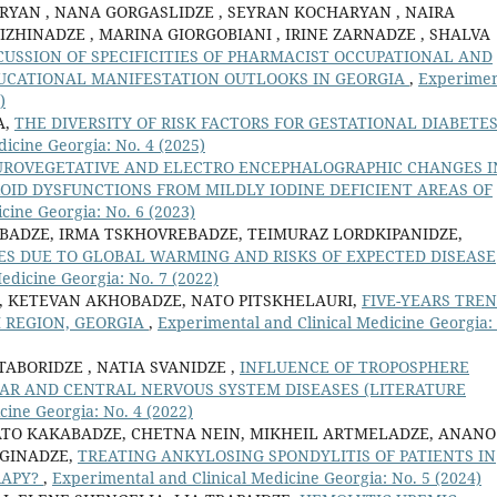
RYAN , NANA GORGASLIDZE , SEYRAN KOCHARYAN , NAIRA
IZHINADZE , MARINA GIORGOBIANI , IRINE ZARNADZE , SHALVA
SCUSSION OF SPECIFICITIES OF PHARMACIST OCCUPATIONAL AND
UCATIONAL MANIFESTATION OUTLOOKS IN GEORGIA
,
Experimen
)
A,
THE DIVERSITY OF RISK FACTORS FOR GESTATIONAL DIABETE
icine Georgia: No. 4 (2025)
ROVEGETATIVE AND ELECTRO ENCEPHALOGRAPHIC CHANGES I
ID DYSFUNCTIONS FROM MILDLY IODINE DEFICIENT AREAS OF
cine Georgia: No. 6 (2023)
BADZE, IRMA TSKHOVREBADZE, TEIMURAZ LORDKIPANIDZE,
S DUE TO GLOBAL WARMING AND RISKS OF EXPECTED DISEASE
edicine Georgia: No. 7 (2022)
E, KETEVAN AKHOBADZE, NATO PITSKHELAURI,
FIVE-YEARS TRE
I REGION, GEORGIA
,
Experimental and Clinical Medicine Georgia:
TABORIDZE , NATIA SVANIDZE ,
INFLUENCE OF TROPOSPHERE
AR AND CENTRAL NERVOUS SYSTEM DISEASES (LITERATURE
cine Georgia: No. 4 (2022)
NATO KAKABADZE, CHETNA NEIN, MIKHEIL ARTMELADZE, ANANO
AGINADZE,
TREATING ANKYLOSING SPONDYLITIS OF PATIENTS IN
RAPY?
,
Experimental and Clinical Medicine Georgia: No. 5 (2024)