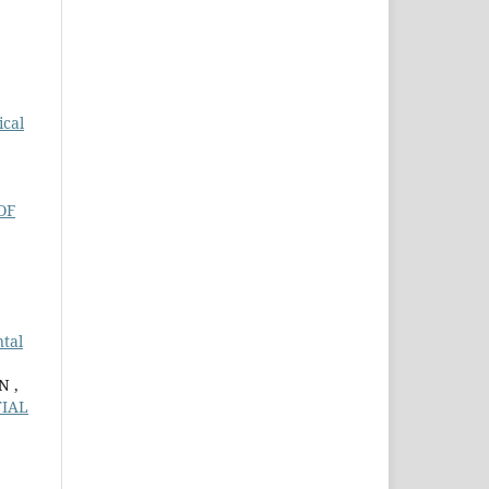
ical
OF
tal
N ,
TIAL