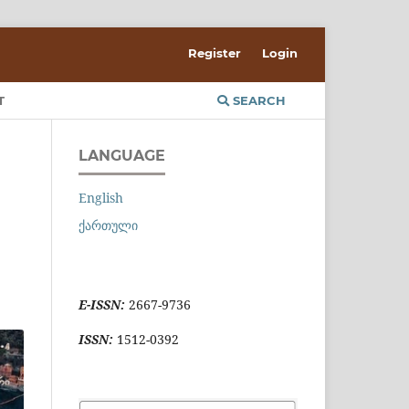
Register
Login
T
SEARCH
LANGUAGE
English
ქართული
E-ISSN:
2667-9736
ISSN:
1512-0392