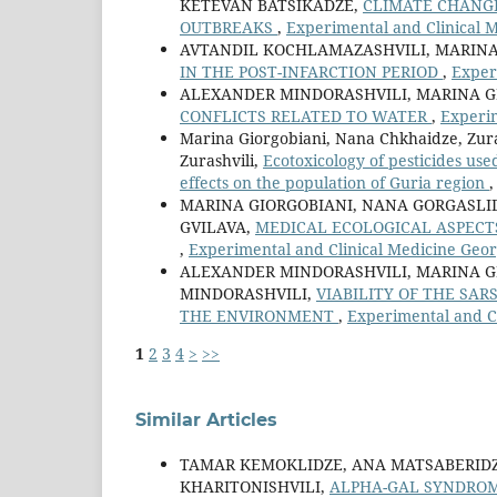
KETEVAN BATSIKADZE,
CLIMATE CHANGE
OUTBREAKS
,
Experimental and Clinical M
AVTANDIL KOCHLAMAZASHVILI, MARINA
IN THE POST-INFARCTION PERIOD
,
Exper
ALEXANDER MINDORASHVILI, MARINA G
CONFLICTS RELATED TO WATER
,
Experim
Marina Giorgobiani, Nana Chkhaidze, Zura
Zurashvili,
Ecotoxicology of pesticides us
effects on the population of Guria region
MARINA GIORGOBIANI, NANA GORGASLI
GVILAVA,
MEDICAL ECOLOGICAL ASPECT
,
Experimental and Clinical Medicine Georg
ALEXANDER MINDORASHVILI, MARINA G
MINDORASHVILI,
VIABILITY OF THE SAR
THE ENVIRONMENT
,
Experimental and Cl
1
2
3
4
>
>>
Similar Articles
TAMAR KEMOKLIDZE, ANA MATSABERIDZ
KHARITONISHVILI,
ALPHA-GAL SYNDROM