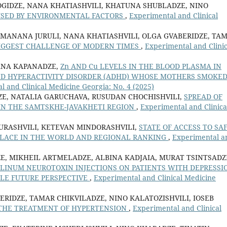
GIDZE, NANA KHATIASHVILI, KHATUNA SHUBLADZE, NINO
USED BY ENVIRONMENTAL FACTORS
,
Experimental and Clinical
 MANANA JURULI, NANA KHATIASHVILI, OLGA GVABERIDZE, TA
BIGGEST CHALLENGE OF MODERN TIMES
,
Experimental and Clinic
NANA KAPANADZE,
Zn AND Cu LEVELS IN THE BLOOD PLASMA IN
ND HYPERACTIVITY DISORDER (ADHD) WHOSE MOTHERS SMOKE
 and Clinical Medicine Georgia: No. 4 (2025)
ZE, NATALIA GARUCHAVA, RUSUDAN CHOCHISHVILI,
SPREAD OF
IN THE SAMTSKHE-JAVAKHETI REGION
,
Experimental and Clinica
URASHVILI, KETEVAN MINDORASHVILI,
STATE OF ACCESS TO SA
 PLACE IN THE WORLD AND REGIONAL RANKING
,
Experimental a
, MIKHEIL ARTMELADZE, ALBINA KADJAIA, MURAT TSINTSADZ
LINUM NEUROTOXIN INJECTIONS ON PATIENTS WITH DEPRESSI
LE FUTURE PERSPECTIVE
,
Experimental and Clinical Medicine
RIDZE, TAMAR CHIKVILADZE, NINO KALATOZISHVILI, IOSEB
 THE TREATMENT OF HYPERTENSION
,
Experimental and Clinical