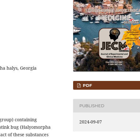
pha halys, Georgia
PDF
PUBLISHED
group) containing
2024-09-07
 stink bug (Halyomorpha
pact of these substances