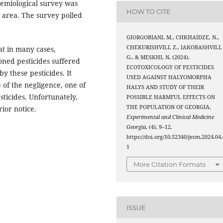
demiological survey was
HOW TO CITE
 area. The survey polled
GIORGOBIANI, M., CHKHAIDZE, N.,
CHEKURISHVILI, Z., IAKOBASHVILI,
hat in many cases,
G., & MESKHI, N. (2024).
ned pesticides suffered
ECOTOXICOLOGY OF PESTICIDES
 these pesticides. It
USED AGAINST HALYOMORPHA
 of the negligence, one of
HALYS AND STUDY OF THEIR
ticides. Unfortunately,
POSSIBLE HARMFUL EFFECTS ON
THE POPULATION OF GEORGIA.
ior notice.
Experimental and Clinical Medicine
Georgia
, (4), 9–12.
https://doi.org/10.52340/jecm.2024.04.
1
More Citation Formats
ISSUE