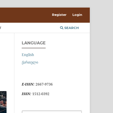
Register
Login
T
SEARCH
LANGUAGE
English
ქართული
E-ISSN:
2667-9736
ISSN:
1512-0392