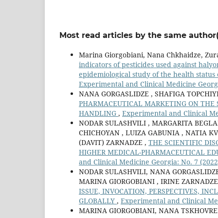
Most read articles by the same author(
Marina Giorgobiani, Nana Chkhaidze, Zura
indicators of pesticides used against haly
epidemiological study of the health status
Experimental and Clinical Medicine Georgi
NANA GORGASLIDZE , SHAFIGA TOPCHIYE
PHARMACEUTICAL MARKETING ON THE SO
HANDLING
,
Experimental and Clinical Me
NODAR SULASHVILI , MARGARITA BEGLA
CHICHOYAN , LUIZA GABUNIA , NATIA KV
(DAVIT) ZARNADZE ,
THE SCIENTIFIC DI
HIGHER MEDICAL-PHARMACEUTICAL ED
and Clinical Medicine Georgia: No. 7 (2022
NODAR SULASHVILI, NANA GORGASLIDZE 
MARINA GIORGOBIANI , IRINE ZARNADZE
ISSUE, INVOCATION, PERSPECTIVES, IN
GLOBALLY
,
Experimental and Clinical Me
MARINA GIORGOBIANI, NANA TSKHOVRE