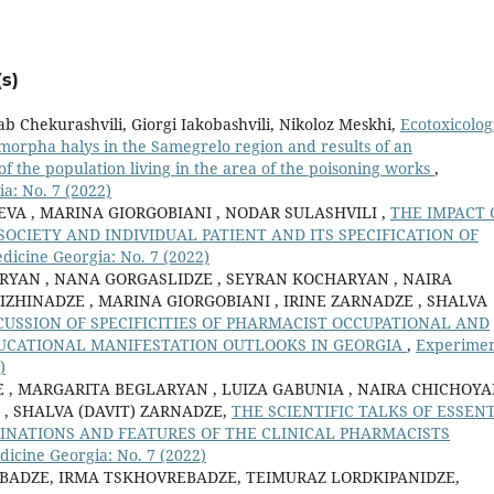
s)
b Chekurashvili, Giorgi Iakobashvili, Nikoloz Meskhi,
Ecotoxicolog
omorpha halys in the Samegrelo region and results of an
 of the population living in the area of the poisoning works
,
a: No. 7 (2022)
VA , MARINA GIORGOBIANI , NODAR SULASHVILI ,
THE IMPACT 
CIETY AND INDIVIDUAL PATIENT AND ITS SPECIFICATION OF
dicine Georgia: No. 7 (2022)
RYAN , NANA GORGASLIDZE , SEYRAN KOCHARYAN , NAIRA
IZHINADZE , MARINA GIORGOBIANI , IRINE ZARNADZE , SHALVA
SCUSSION OF SPECIFICITIES OF PHARMACIST OCCUPATIONAL AND
UCATIONAL MANIFESTATION OUTLOOKS IN GEORGIA
,
Experimen
)
, MARGARITA BEGLARYAN , LUIZA GABUNIA , NAIRA CHICHOYA
 , SHALVA (DAVIT) ZARNADZE,
THE SCIENTIFIC TALKS OF ESSEN
CLINATIONS AND FEATURES OF THE CLINICAL PHARMACISTS
dicine Georgia: No. 7 (2022)
BADZE, IRMA TSKHOVREBADZE, TEIMURAZ LORDKIPANIDZE,