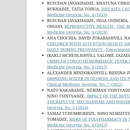
RUSUDAN JAVAKHADZE, KHATUNA CHIGO
RUKHADZE, TATIA TODUA,
DISEASES CA
Medicine Georgia: No. 4 (2024)
RUSUDAN JAVAKHADZE, INGA GVINERIA,
ONIANI,
REPRODUCTIVE HEALTH - THE 
Medicine Georgia: No. 4 (2024)
ANA CHOCHIA, DAVID ZURABASHVILI, 
CHILDREN WITH ATTENTION DEFICIT A
DAILY DURING PREGNANCY
,
Experimental
IRAKLI MCHEDLISHVILI, SALOME ZAZAD
CRIMEAN-CONGO HEMORRHAGIC FEVER 
Medicine Georgia: No. 4 (2025)
ALEXANDER MINDORASHVILI, BIDZINA Z
DRINKING WATER IN GEORGIA AND ITS
Clinical Medicine Georgia: No. 7 (2022)
NATO KAKABADZE, NERIMAN TSINTSADZE
NINO TSINTSADZE,
IMPACT OF THE BOTU
THERAPEUTIC MECHANISMS AND POSSIB
Georgia: No. 5 (2024)
TAMAZ TCHUMBURIDZE, NINO NEMSITSVE
TOMADZE,
RISKS OF POLYPHARMACY IN
Medicine Georgia: No. 4 (2023)