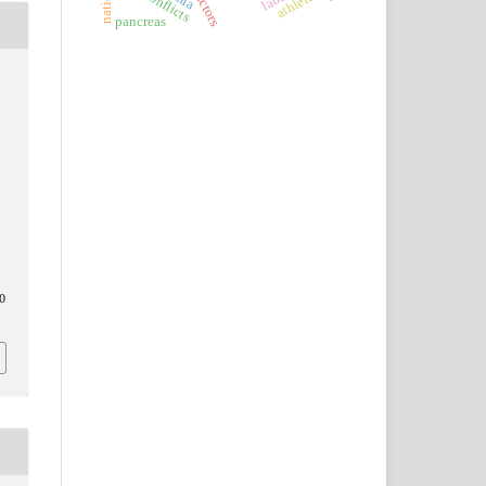
athletes
pancreas
0