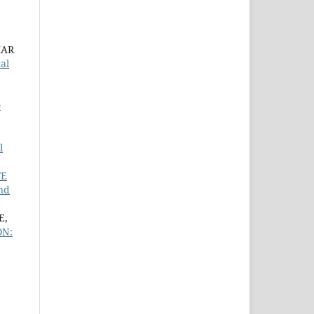
MAR
al
D
l
FE
nd
E,
ON: