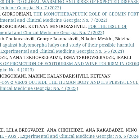
S DUE TO GLOBAL WARMING AND RISKS OF EXPECTED DISEASE
edicine Georgia: No. 7 (2022)
 GIORGOBIANI,
THE MONOTHERAPEUTIC ROLE OF GEOMIN FOR
imental and Clinical Medicine Georgia: No. 7 (2022)
IORGOBIANI, KETEVAN MINDORASHVILI,
FOR THE ISSUE OF
ental and Clinical Medicine Georgia: No. 7 (2022)
b Chekurashvili, George Iakobashvili, Nikoloz Meskhi, Bidzina
ed against halyomorpha halys and study of their possible harmful
,
Experimental and Clinical Medicine Georgia: No. 5-6 (2021)
DZE, NANA TSKHOVREBADZE, IRMA TSKHOVREBADZE, IRAKLI
S OF PROMOTION OF ECOTOURISM AND WINE TOURISM IN GEOR
ia: No. 4 (2023)
IORGOBIANI, MARINE KALANDARISHVILI, KETEVAN
S-CoV-2 VIRUS OUTSIDE THE HUMAN BODY AND ITS PERSISTENCE
inical Medicine Georgia: No. 4 (2023)
E, LELA BREGVADZE, ANA CHKHEIDZE, ANA KAKABADZE, NINO
E - AGS
,
Experimental and Clinical Medicine Georgia: No. 6 (2024