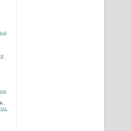
ical
OF
tal
N ,
TIAL