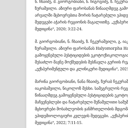
ნ. ჩხაიძე, მ. გიორგობიანი, ნ. ჩიგოგიძე, ზ. ჩეკურ
ზურაშვილი. აზიური ფაროსანას წინააღმდეგ გამ
არეალში მცხოვრებთა შორის ჩატარებული ეპიდ
შედეგები აჭარის რეგიონის მაგალითზე. „ექსპე
მედიცინა“, 2020; 3:22-24.
მ. გიორგობიანი, ნ. ჩხაიძე, ზ. ჩეკურაშვილი, გ. ია
ზურაშვილი. აზიური ფაროსანას Halyomorpha Ha
გამოყენებული პესტიციდების ეკოტოქსიკოლოგია
შესაძლო მავნე მოქმედების შესწავლა გურიის რ
„ექსპერიმენტული და კლინიკური მედიცინა“, 2021;
მარინა გიორგობიანი, ნანა ჩხაიძე, ზურაბ ჩეკურ
იაკობაშვილი, ნიკოლოზ მესხი. სამეგრელოს რეგ
წინააღმდეგ გამოყენებული პესტიციდების ეკოტ
მაჩვენებლები და ჩატარებული შეწამვლითი სამუ
მცხოვრები მოსახლეობის ჯანმრთელობის მდგომ
ეპიდემიოლოგიური კვლევის შედეგები. „ექსპერ
მედიცინა“, 2022; 7:11-15.