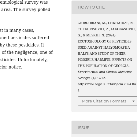
demiological survey was
HOW TO CITE
 area. The survey polled
GIORGOBIANI, M., CHKHAIDZE, N.,
CHEKURISHVILI, Z., IAKOBASHVILI,
hat in many cases,
G., & MESKHI, N. (2024).
ned pesticides suffered
ECOTOXICOLOGY OF PESTICIDES
 these pesticides. It
USED AGAINST HALYOMORPHA
 of the negligence, one of
HALYS AND STUDY OF THEIR
ticides. Unfortunately,
POSSIBLE HARMFUL EFFECTS ON
THE POPULATION OF GEORGIA.
ior notice.
Experimental and Clinical Medicine
Georgia
, (4), 9–12.
https://doi.org/10.52340/jecm.2024.04.
1
More Citation Formats
ISSUE