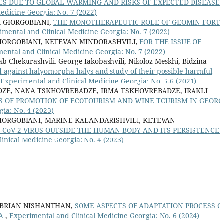
S DUE TO GLOBAL WARMING AND RISKS OF EXPECTED DISEASE
edicine Georgia: No. 7 (2022)
 GIORGOBIANI,
THE MONOTHERAPEUTIC ROLE OF GEOMIN FOR
imental and Clinical Medicine Georgia: No. 7 (2022)
IORGOBIANI, KETEVAN MINDORASHVILI,
FOR THE ISSUE OF
ental and Clinical Medicine Georgia: No. 7 (2022)
b Chekurashvili, George Iakobashvili, Nikoloz Meskhi, Bidzina
ed against halyomorpha halys and study of their possible harmful
,
Experimental and Clinical Medicine Georgia: No. 5-6 (2021)
DZE, NANA TSKHOVREBADZE, IRMA TSKHOVREBADZE, IRAKLI
S OF PROMOTION OF ECOTOURISM AND WINE TOURISM IN GEOR
ia: No. 4 (2023)
IORGOBIANI, MARINE KALANDARISHVILI, KETEVAN
S-CoV-2 VIRUS OUTSIDE THE HUMAN BODY AND ITS PERSISTENCE
inical Medicine Georgia: No. 4 (2023)
EBRIAN NISHANTHAN,
SOME ASPECTS OF ADAPTATION PROCESS 
IA
,
Experimental and Clinical Medicine Georgia: No. 6 (2024)