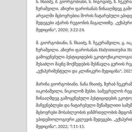
ნ. ჩხაიძე, მ. გიორგობიანი, ნ. ჩიგოგიძე, ზ. ჩეკურ
ზურაშვილი. აზიური ფაროსანას წინააღმდეგ გამ
არეალში მცხოვრებთა შორის ჩატარებული ეპიდ
შედეგები აჭარის რეგიონის მაგალითზე. „ექსპე
მედიცინა“, 2020; 3:22-24.
მ. გიორგობიანი, ნ. ჩხაიძე, ზ. ჩეკურაშვილი, გ. ია
ზურაშვილი. აზიური ფაროსანას Halyomorpha Ha
გამოყენებული პესტიციდების ეკოტოქსიკოლოგია
შესაძლო მავნე მოქმედების შესწავლა გურიის რ
„ექსპერიმენტული და კლინიკური მედიცინა“, 2021;
მარინა გიორგობიანი, ნანა ჩხაიძე, ზურაბ ჩეკურ
იაკობაშვილი, ნიკოლოზ მესხი. სამეგრელოს რეგ
წინააღმდეგ გამოყენებული პესტიციდების ეკოტ
მაჩვენებლები და ჩატარებული შეწამვლითი სამუ
მცხოვრები მოსახლეობის ჯანმრთელობის მდგომ
ეპიდემიოლოგიური კვლევის შედეგები. „ექსპერ
მედიცინა“, 2022; 7:11-15.