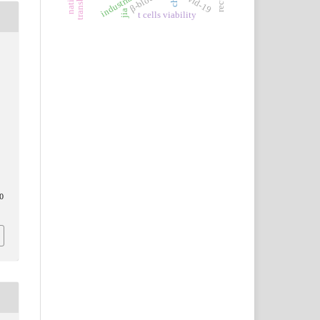
covid-19
jia
t cells viability
0