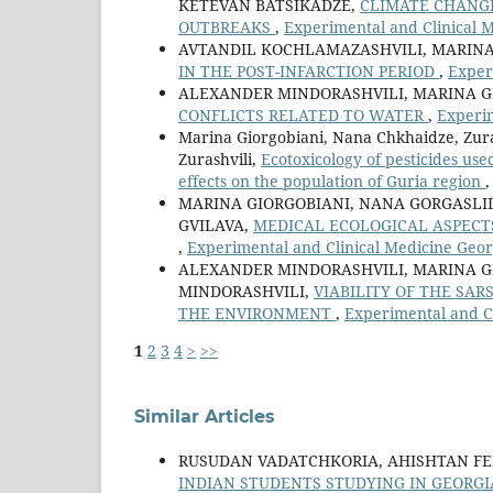
KETEVAN BATSIKADZE,
CLIMATE CHANGE
OUTBREAKS
,
Experimental and Clinical M
AVTANDIL KOCHLAMAZASHVILI, MARINA
IN THE POST-INFARCTION PERIOD
,
Exper
ALEXANDER MINDORASHVILI, MARINA G
CONFLICTS RELATED TO WATER
,
Experim
Marina Giorgobiani, Nana Chkhaidze, Zura
Zurashvili,
Ecotoxicology of pesticides us
effects on the population of Guria region
MARINA GIORGOBIANI, NANA GORGASLI
GVILAVA,
MEDICAL ECOLOGICAL ASPECT
,
Experimental and Clinical Medicine Georg
ALEXANDER MINDORASHVILI, MARINA G
MINDORASHVILI,
VIABILITY OF THE SAR
THE ENVIRONMENT
,
Experimental and Cl
1
2
3
4
>
>>
Similar Articles
RUSUDAN VADATCHKORIA, AHISHTAN F
INDIAN STUDENTS STUDYING IN GEORG