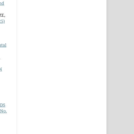
nd
ZE,
25)
tal
S
N
NDS
 No.