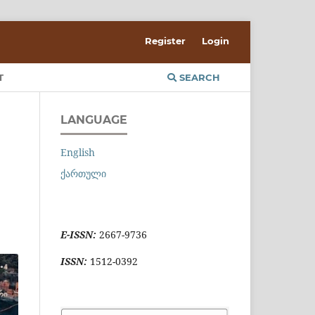
Register
Login
T
SEARCH
LANGUAGE
English
ქართული
E-ISSN:
2667-9736
ISSN:
1512-0392