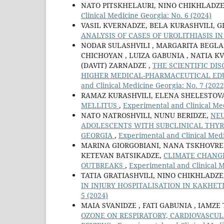
NATO PITSKHELAURI, NINO CHIKHLADZ
Clinical Medicine Georgia: No. 6 (2024)
VASIL KVERNADZE, BELA KURASHVILI, 
ANALYSIS OF CASES OF UROLITHIASIS I
NODAR SULASHVILI , MARGARITA BEGLA
CHICHOYAN , LUIZA GABUNIA , NATIA KV
(DAVIT) ZARNADZE ,
THE SCIENTIFIC DI
HIGHER MEDICAL-PHARMACEUTICAL ED
and Clinical Medicine Georgia: No. 7 (2022
RAMAZ KURASHVILI, ELENA SHELESTOV
MELLITUS
,
Experimental and Clinical Med
NATO NATROSHVILI, NUNU BERIDZE,
NEU
ADOLESCENTS WITH SUBCLINICAL THYRO
GEORGIA
,
Experimental and Clinical Medi
MARINA GIORGOBIANI, NANA TSKHOVRE
KETEVAN BATSIKADZE,
CLIMATE CHANGE
OUTBREAKS
,
Experimental and Clinical M
TATIA GRATIASHVILI, NINO CHIKHLADZ
IN INJURY HOSPITALISATION IN KAKHET
5 (2024)
MAIA SVANIDZE , FATI GABUNIA , IAMZE 
OZONE ON RESPIRATORY, CARDIOVASCUL