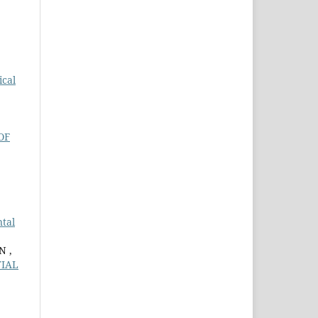
ical
OF
tal
N ,
TIAL