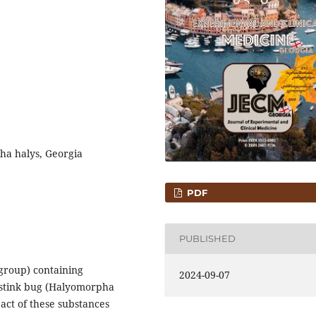
pha halys, Georgia
PDF
PUBLISHED
group) containing
2024-09-07
 stink bug (Halyomorpha
pact of these substances