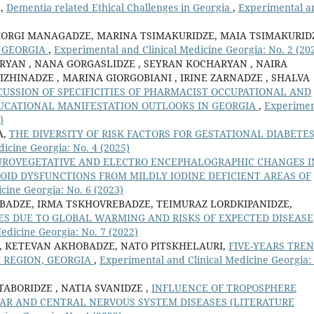
E,
Dementia related Ethical Challenges in Georgia
,
Experimental a
GIORGI MANAGADZE, MARINA TSIMAKURIDZE, MAIA TSIMAKURID
N GEORGIA
,
Experimental and Clinical Medicine Georgia: No. 2 (20
RYAN , NANA GORGASLIDZE , SEYRAN KOCHARYAN , NAIRA
IZHINADZE , MARINA GIORGOBIANI , IRINE ZARNADZE , SHALVA
SCUSSION OF SPECIFICITIES OF PHARMACIST OCCUPATIONAL AND
UCATIONAL MANIFESTATION OUTLOOKS IN GEORGIA
,
Experimen
)
A,
THE DIVERSITY OF RISK FACTORS FOR GESTATIONAL DIABETE
icine Georgia: No. 4 (2025)
ROVEGETATIVE AND ELECTRO ENCEPHALOGRAPHIC CHANGES I
ID DYSFUNCTIONS FROM MILDLY IODINE DEFICIENT AREAS OF
cine Georgia: No. 6 (2023)
BADZE, IRMA TSKHOVREBADZE, TEIMURAZ LORDKIPANIDZE,
S DUE TO GLOBAL WARMING AND RISKS OF EXPECTED DISEASE
edicine Georgia: No. 7 (2022)
E, KETEVAN AKHOBADZE, NATO PITSKHELAURI,
FIVE-YEARS TRE
I REGION, GEORGIA
,
Experimental and Clinical Medicine Georgia:
TABORIDZE , NATIA SVANIDZE ,
INFLUENCE OF TROPOSPHERE
AR AND CENTRAL NERVOUS SYSTEM DISEASES (LITERATURE