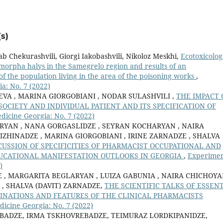
s)
b Chekurashvili, Giorgi Iakobashvili, Nikoloz Meskhi,
Ecotoxicolog
omorpha halys in the Samegrelo region and results of an
 of the population living in the area of the poisoning works
,
a: No. 7 (2022)
VA , MARINA GIORGOBIANI , NODAR SULASHVILI ,
THE IMPACT 
CIETY AND INDIVIDUAL PATIENT AND ITS SPECIFICATION OF
dicine Georgia: No. 7 (2022)
RYAN , NANA GORGASLIDZE , SEYRAN KOCHARYAN , NAIRA
IZHINADZE , MARINA GIORGOBIANI , IRINE ZARNADZE , SHALVA
SCUSSION OF SPECIFICITIES OF PHARMACIST OCCUPATIONAL AND
UCATIONAL MANIFESTATION OUTLOOKS IN GEORGIA
,
Experimen
)
, MARGARITA BEGLARYAN , LUIZA GABUNIA , NAIRA CHICHOYA
 , SHALVA (DAVIT) ZARNADZE,
THE SCIENTIFIC TALKS OF ESSEN
CLINATIONS AND FEATURES OF THE CLINICAL PHARMACISTS
dicine Georgia: No. 7 (2022)
BADZE, IRMA TSKHOVREBADZE, TEIMURAZ LORDKIPANIDZE,