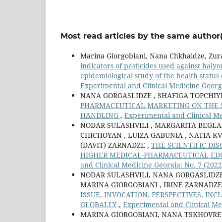
Most read articles by the same author(
Marina Giorgobiani, Nana Chkhaidze, Zura
indicators of pesticides used against haly
epidemiological study of the health status
Experimental and Clinical Medicine Georgi
NANA GORGASLIDZE , SHAFIGA TOPCHIYE
PHARMACEUTICAL MARKETING ON THE SO
HANDLING
,
Experimental and Clinical Me
NODAR SULASHVILI , MARGARITA BEGLA
CHICHOYAN , LUIZA GABUNIA , NATIA KV
(DAVIT) ZARNADZE ,
THE SCIENTIFIC DI
HIGHER MEDICAL-PHARMACEUTICAL ED
and Clinical Medicine Georgia: No. 7 (2022
NODAR SULASHVILI, NANA GORGASLIDZE 
MARINA GIORGOBIANI , IRINE ZARNADZE
ISSUE, INVOCATION, PERSPECTIVES, IN
GLOBALLY
,
Experimental and Clinical Me
MARINA GIORGOBIANI, NANA TSKHOVRE