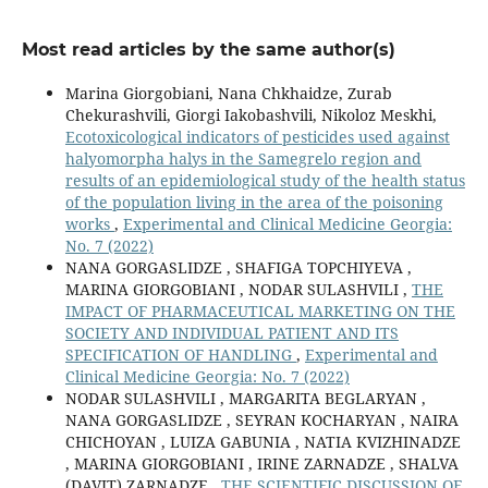
Most read articles by the same author(s)
Marina Giorgobiani, Nana Chkhaidze, Zurab
Chekurashvili, Giorgi Iakobashvili, Nikoloz Meskhi,
Ecotoxicological indicators of pesticides used against
halyomorpha halys in the Samegrelo region and
results of an epidemiological study of the health status
of the population living in the area of the poisoning
works
,
Experimental and Clinical Medicine Georgia:
No. 7 (2022)
NANA GORGASLIDZE , SHAFIGA TOPCHIYEVA ,
MARINA GIORGOBIANI , NODAR SULASHVILI ,
THE
IMPACT OF PHARMACEUTICAL MARKETING ON THE
SOCIETY AND INDIVIDUAL PATIENT AND ITS
SPECIFICATION OF HANDLING
,
Experimental and
Clinical Medicine Georgia: No. 7 (2022)
NODAR SULASHVILI , MARGARITA BEGLARYAN ,
NANA GORGASLIDZE , SEYRAN KOCHARYAN , NAIRA
CHICHOYAN , LUIZA GABUNIA , NATIA KVIZHINADZE
, MARINA GIORGOBIANI , IRINE ZARNADZE , SHALVA
(DAVIT) ZARNADZE ,
THE SCIENTIFIC DISCUSSION OF