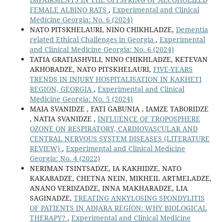
FEMALE ALBINO RATS
,
Experimental and Clinical
Medicine Georgia: No. 6 (2024)
NATO PITSKHELAURI, NINO CHIKHLADZE,
Dementia
related Ethical Challenges in Georgia
,
Experimental
and Clinical Medicine Georgia: No. 6 (2024)
TATIA GRATIASHVILI, NINO CHIKHLADZE, KETEVAN
AKHOBADZE, NATO PITSKHELAURI,
FIVE-YEARS
TRENDS IN INJURY HOSPITALISATION IN KAKHETI
REGION, GEORGIA
,
Experimental and Clinical
Medicine Georgia: No. 5 (2024)
MAIA SVANIDZE , FATI GABUNIA , IAMZE TABORIDZE
, NATIA SVANIDZE ,
INFLUENCE OF TROPOSPHERE
OZONE ON RESPIRATORY, CARDIOVASCULAR AND
CENTRAL NERVOUS SYSTEM DISEASES (LITERATURE
REVIEW)
,
Experimental and Clinical Medicine
Georgia: No. 4 (2022)
NERIMAN TSINTSADZE, IA KAKHIDZE, NATO
KAKABADZE, CHETNA NEIN, MIKHEIL ARTMELADZE,
ANANO VERDZADZE, INNA MAKHARADZE, LIA
SAGINADZE,
TREATING ANKYLOSING SPONDYLITIS
OF PATIENTS IN ADJARA REGION: WHY BIOLOGICAL
THERAPY?
,
Experimental and Clinical Medicine