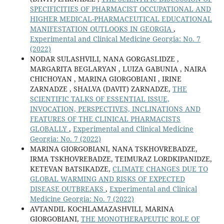
SPECIFICITIES OF PHARMACIST OCCUPATIONAL AND
HIGHER MEDICAL-PHARMACEUTICAL EDUCATIONAL
MANIFESTATION OUTLOOKS IN GEORGIA
,
Experimental and Clinical Medicine Georgia: No. 7
(2022)
NODAR SULASHVILI, NANA GORGASLIDZE ,
MARGARITA BEGLARYAN , LUIZA GABUNIA , NAIRA
CHICHOYAN , MARINA GIORGOBIANI , IRINE
ZARNADZE , SHALVA (DAVIT) ZARNADZE,
THE
SCIENTIFIC TALKS OF ESSENTIAL ISSUE,
INVOCATION, PERSPECTIVES, INCLINATIONS AND
FEATURES OF THE CLINICAL PHARMACISTS
GLOBALLY
,
Experimental and Clinical Medicine
Georgia: No. 7 (2022)
MARINA GIORGOBIANI, NANA TSKHOVREBADZE,
IRMA TSKHOVREBADZE, TEIMURAZ LORDKIPANIDZE,
KETEVAN BATSIKADZE,
CLIMATE CHANGES DUE TO
GLOBAL WARMING AND RISKS OF EXPECTED
DISEASE OUTBREAKS
,
Experimental and Clinical
Medicine Georgia: No. 7 (2022)
AVTANDIL KOCHLAMAZASHVILI, MARINA
GIORGOBIANI,
THE MONOTHERAPEUTIC ROLE OF