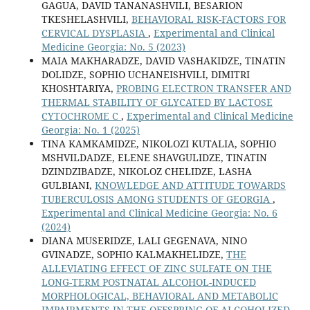
GAGUA, DAVID TANANASHVILI, BESARION
TKESHELASHVILI,
BEHAVIORAL RISK-FACTORS FOR
CERVICAL DYSPLASIA
,
Experimental and Clinical
Medicine Georgia: No. 5 (2023)
MAIA MAKHARADZE, DAVID VASHAKIDZE, TINATIN
DOLIDZE, SOPHIO UCHANEISHVILI, DIMITRI
KHOSHTARIYA,
PROBING ELECTRON TRANSFER AND
THERMAL STABILITY OF GLYCATED BY LACTOSE
CYTOCHROME C
,
Experimental and Clinical Medicine
Georgia: No. 1 (2025)
TINA KAMKAMIDZE, NIKOLOZI KUTALIA, SOPHIO
MSHVILDADZE, ELENE SHAVGULIDZE, TINATIN
DZINDZIBADZE, NIKOLOZ CHELIDZE, LASHA
GULBIANI,
KNOWLEDGE AND ATTITUDE TOWARDS
TUBERCULOSIS AMONG STUDENTS OF GEORGIA
,
Experimental and Clinical Medicine Georgia: No. 6
(2024)
DIANA MUSERIDZE, LALI GEGENAVA, NINO
GVINADZE, SOPHIO KALMAKHELIDZE,
THE
ALLEVIATING EFFECT OF ZINC SULFATE ON THE
LONG-TERM POSTNATAL ALCOHOL-INDUCED
MORPHOLOGICAL, BEHAVIORAL AND METABOLIC
IMPAIRMENTS IN THE OFFSPRING OF ALCOHOLIZED