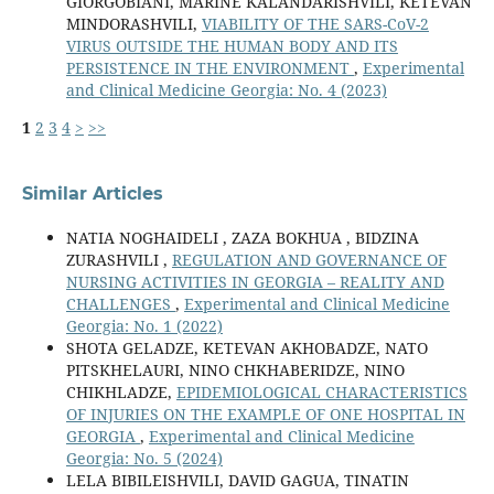
GIORGOBIANI, MARINE KALANDARISHVILI, KETEVAN
MINDORASHVILI,
VIABILITY OF THE SARS-CoV-2
VIRUS OUTSIDE THE HUMAN BODY AND ITS
PERSISTENCE IN THE ENVIRONMENT
,
Experimental
and Clinical Medicine Georgia: No. 4 (2023)
1
2
3
4
>
>>
Similar Articles
NATIA NOGHAIDELI , ZAZA BOKHUA , BIDZINA
ZURASHVILI ,
REGULATION AND GOVERNANCE OF
NURSING ACTIVITIES IN GEORGIA – REALITY AND
CHALLENGES
,
Experimental and Clinical Medicine
Georgia: No. 1 (2022)
SHOTA GELADZE, KETEVAN AKHOBADZE, NATO
PITSKHELAURI, NINO CHKHABERIDZE, NINO
CHIKHLADZE,
EPIDEMIOLOGICAL CHARACTERISTICS
OF INJURIES ON THE EXAMPLE OF ONE HOSPITAL IN
GEORGIA
,
Experimental and Clinical Medicine
Georgia: No. 5 (2024)
LELA BIBILEISHVILI, DAVID GAGUA, TINATIN