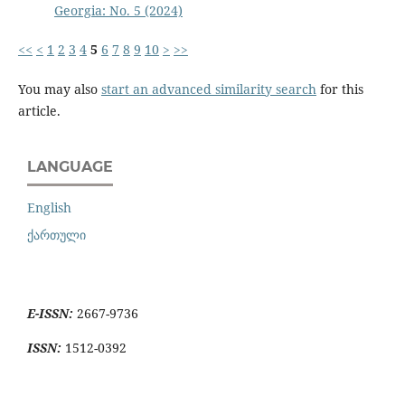
Georgia: No. 5 (2024)
<<
<
1
2
3
4
5
6
7
8
9
10
>
>>
You may also
start an advanced similarity search
for this
article.
LANGUAGE
English
ქართული
E-ISSN:
2667-9736
ISSN:
1512-0392