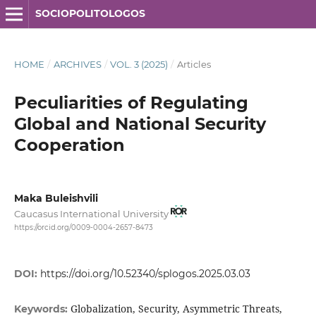
SOCIOPOLITOLOGOS
HOME
/
ARCHIVES
/
VOL. 3 (2025)
/
Articles
Peculiarities of Regulating
Global and National Security
Cooperation
Maka Buleishvili
Caucasus International University
https://orcid.org/0009-0004-2657-8473
DOI:
https://doi.org/10.52340/splogos.2025.03.03
Globalization, Security, Asymmetric Threats,
Keywords: