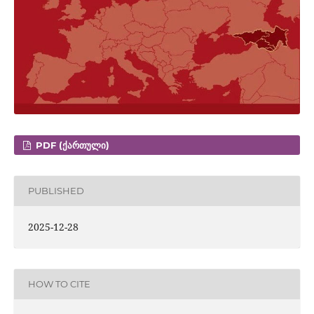
PDF (ᲥᲐᲠᲗᲣᲚᲘ)
PUBLISHED
2025-12-28
HOW TO CITE