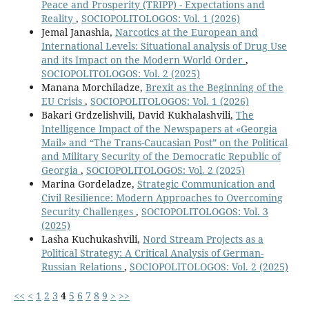
Peace and Prosperity (TRIPP) - Expectations and
Reality
,
SOCIOPOLITOLOGOS: Vol. 1 (2026)
Jemal Janashia,
Narcotics at the European and
International Levels: Situational analysis of Drug Use
and its Impact on the Modern World Order
,
SOCIOPOLITOLOGOS: Vol. 2 (2025)
Manana Morchiladze,
Brexit as the Beginning of the
EU Crisis
,
SOCIOPOLITOLOGOS: Vol. 1 (2026)
Bakari Grdzelishvili, David Kukhalashvili,
The
Intelligence Impact of the Newspapers at «Georgia
Mail» and “The Trans-Caucasian Post” on the Political
and Military Security of the Democratic Republic of
Georgia
,
SOCIOPOLITOLOGOS: Vol. 2 (2025)
Marina Gordeladze,
Strategic Communication and
Civil Resilience: Modern Approaches to Overcoming
Security Challenges
,
SOCIOPOLITOLOGOS: Vol. 3
(2025)
Lasha Kuchukashvili,
Nord Stream Projects as a
Political Strategy: A Critical Analysis of German-
Russian Relations
,
SOCIOPOLITOLOGOS: Vol. 2 (2025)
<<
<
1
2
3
4
5
6
7
8
9
>
>>