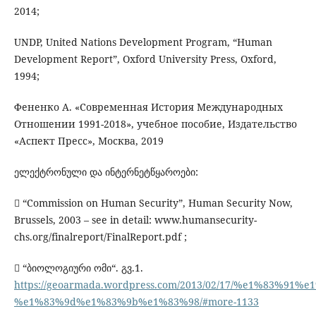
2014;
UNDP, United Nations Development Program, “Human
Development Report”, Oxford University Press, Oxford,
1994;
Фененко А. «Современная История Международных
Отношении 1991-2018», учебное пособие, Издательство
«Аспект Пресс», Москва, 2019
ელექტრონული და ინტერნეტწყაროები:
 “Commission on Human Security”, Human Security Now,
Brussels, 2003 – see in detail: www.humansecurity-
chs.org/finalreport/FinalReport.pdf ;
 “ბიოლოგიური ომი“. გვ.1.
https://geoarmada.wordpress.com/2013/02/17/%e1%8
%e1%83%9d%e1%83%9b%e1%83%98/#more-1133