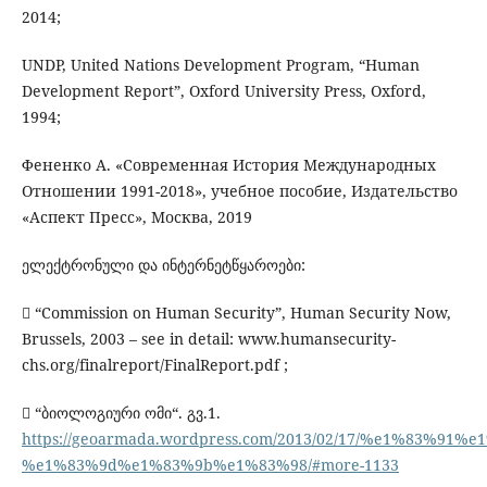
2014;
UNDP, United Nations Development Program, “Human
Development Report”, Oxford University Press, Oxford,
1994;
Фененко А. «Современная История Международных
Отношении 1991-2018», учебное пособие, Издательство
«Аспект Пресс», Москва, 2019
ელექტრონული და ინტერნეტწყაროები:
 “Commission on Human Security”, Human Security Now,
Brussels, 2003 – see in detail: www.humansecurity-
chs.org/finalreport/FinalReport.pdf ;
 “ბიოლოგიური ომი“. გვ.1.
https://geoarmada.wordpress.com/2013/02/17/%e1%8
%e1%83%9d%e1%83%9b%e1%83%98/#more-1133