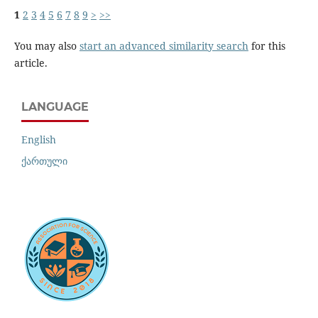
1
2
3
4
5
6
7
8
9
>
>>
You may also
start an advanced similarity search
for this
article.
LANGUAGE
English
ქართული