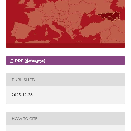
PDF (ᲥᲐᲠᲗᲣᲚᲘ)
PUBLISHED
2025-12-28
HOW TO CITE