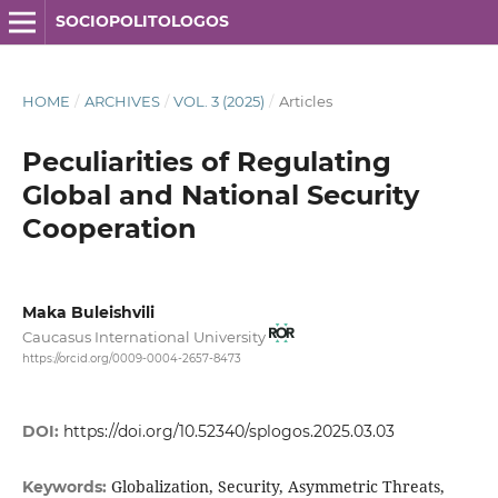
SOCIOPOLITOLOGOS
HOME
/
ARCHIVES
/
VOL. 3 (2025)
/
Articles
Peculiarities of Regulating
Global and National Security
Cooperation
Maka Buleishvili
Caucasus International University
https://orcid.org/0009-0004-2657-8473
DOI:
https://doi.org/10.52340/splogos.2025.03.03
Globalization, Security, Asymmetric Threats,
Keywords: