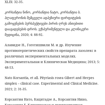
XLIX: 32-35.
კორსანტია ნინო, კორსანტია ნატო, კორსანტია ბ.
პლაფერონის შემცველი ადჰეზიური ფირფიტების
გამოყენების პერსპექტივები პირის ღრუს ანთებითი
დაავადებების დროს. ექსპერიმენტული და კლინიკური
მედიცინა, 2020; 4: 88-92.
Алавидзе Н., Гоготишвили М. и др. Изучение
противогерпетических свойств препарата лазолекс в
различных экспериментальных моделях.
Экспериментальная и Клиническая Медицина; 2013; 5:
48-53.
Nato Korsantia, et all. Pityriasis rosea Gibert and Herpes
simplex – clinical case. Experimental and Clinical Medicine.
2021; 2: 31-35.
Корсантия Нато, Кацитадзе А., Корсантия Нино,
Корсантия Б. Клиническая и иммунотропная