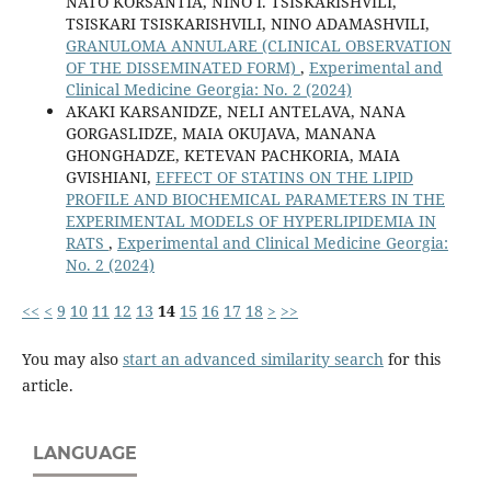
NATO KORSANTIA, NINO I. TSISKARISHVILI,
TSISKARI TSISKARISHVILI, NINO ADAMASHVILI,
GRANULOMA ANNULARE (CLINICAL OBSERVATION
OF THE DISSEMINATED FORM)
,
Experimental and
Clinical Medicine Georgia: No. 2 (2024)
AKAKI KARSANIDZE, NELI ANTELAVA, NANA
GORGASLIDZE, MAIA OKUJAVA, MANANA
GHONGHADZE, KETEVAN PACHKORIA, MAIA
GVISHIANI,
EFFECT OF STATINS ON THE LIPID
PROFILE AND BIOCHEMICAL PARAMETERS IN THE
EXPERIMENTAL MODELS OF HYPERLIPIDEMIA IN
RATS
,
Experimental and Clinical Medicine Georgia:
No. 2 (2024)
<<
<
9
10
11
12
13
14
15
16
17
18
>
>>
You may also
start an advanced similarity search
for this
article.
LANGUAGE