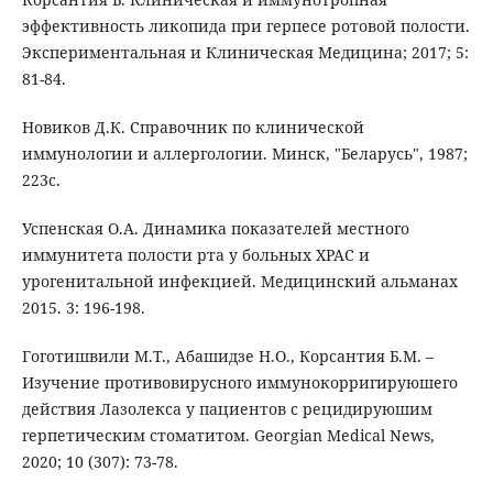
эффективность ликопида при герпесе ротовой полости.
Экспериментальная и Клиническая Медицина; 2017; 5:
81-84.
Новиков Д.К. Справочник по клинической
иммунологии и аллергологии. Минск, "Беларусь", 1987;
223с.
Успенская О.А. Динамика показателей местного
иммунитета полости рта у больных ХРАС и
урогенитальной инфекцией. Медицинский альманах
2015. 3: 196-198.
Гоготишвили М.Т., Абашидзе Н.О., Корсантия Б.М. –
Изучение противовирусного иммунокорригируюшего
действия Лазолекса у пациентов с рецидируюшим
герпетическим стоматитом. Georgian Medical News,
2020; 10 (307): 73-78.