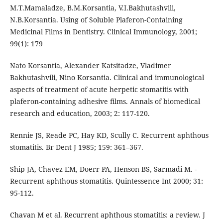
M.T.Mamaladze, B.M.Korsantia, V.I.Bakhutashvili,
N.B.Korsantia. Using of Soluble Plaferon-Containing
Medicinal Films in Dentistry. Clinical Immunology, 2001;
99(1): 179
Nato Korsantia, Alexander Katsitadze, Vladimer
Bakhutashvili, Nino Korsantia. Clinical and immunological
aspects of treatment of acute herpetic stomatitis with
plaferon-containing adhesive films. Annals of biomedical
research and education, 2003; 2: 117-120.
Rennie JS, Reade PC, Hay KD, Scully C. Recurrent aphthous
stomatitis. Br Dent J 1985; 159: 361–367.
Ship JA, Chavez EM, Doerr PA, Henson BS, Sarmadi M. -
Recurrent aphthous stomatitis. Quintessence Int 2000; 31:
95-112.
Chavan M et al. Recurrent aphthous stomatitis: a review. J