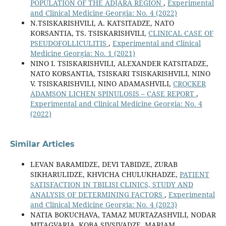
POPULATION OF THE ADJARA REGION
,
Experimental
and Clinical Medicine Georgia: No. 4 (2022)
N.TSISKARISHVILI, A. KATSITADZE, NATO
KORSANTIA, TS. TSISKARISHVILI,
CLINICAL CASE OF
PSEUDOFOLLICULITIS
,
Experimental and Clinical
Medicine Georgia: No. 1 (2021)
NINO I. TSISKARISHVILI, ALEXANDER KATSITADZE,
NATO KORSANTIA, TSISKARI TSISKARISHVILI, NINO
V. TSISKARISHVILI, NINO ADAMASHVILI,
CROCKER
ADAMSON LICHEN SPINULOSIS – CASE REPORT
,
Experimental and Clinical Medicine Georgia: No. 4
(2022)
Similar Articles
LEVAN BARAMIDZE, DEVI TABIDZE, ZURAB
SIKHARULIDZE, KHVICHA CHULUKHADZE,
PATIENT
SATISFACTION IN TBILISI CLINICS, STUDY AND
ANALYSIS OF DETERMINING FACTORS
,
Experimental
and Clinical Medicine Georgia: No. 4 (2023)
NATIA BOKUCHAVA, TAMAZ MURTAZASHVILI, NODAR
MITAGVARIA, KOBA SIVSIVADZE, MARIAM