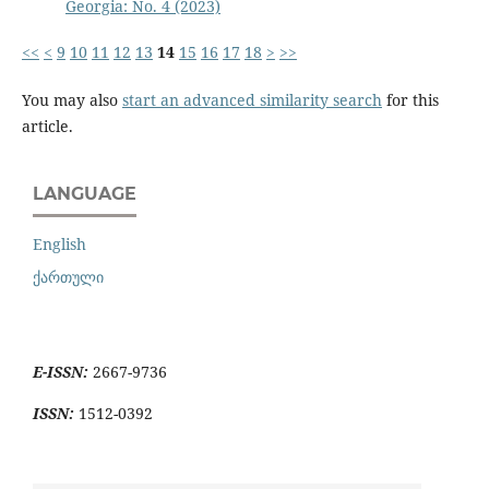
Georgia: No. 4 (2023)
<<
<
9
10
11
12
13
14
15
16
17
18
>
>>
You may also
start an advanced similarity search
for this
article.
LANGUAGE
English
ქართული
E-ISSN:
2667-9736
ISSN:
1512-0392