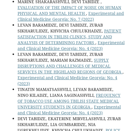
MARINE SHAKARASHVILI, DEVI TABIDZE ,
EVALUATION OF THE IMPACT OF NOISE ON HUMAN
PHYSICAL AND MENTAL HEALTH
,
Experimental and
Clinical Medicine Georgia: No. 7 (2022)
LEVAN BARAMIDZE, DEVI TABIDZE, ZURAB
SIKHARULIDZE, KHVICHA CHULUKHADZE,
PATIENT
SATISFACTION IN TBILISI CLINICS, STUDY AND
ANALYSIS OF DETERMINING FACTORS
,
Experimental
and Clinical Medicine Georgia: No. 4 (2023)
LEVAN BARAMIDZE, DEVI TABIDZE, ZURAB
SIKHARULIDZE, MARIAM RAZMADZE,
SUPPLY
DISRUPTIONS AND CHALLENGES OF MEDICAL
SERVICES IN THE HIGHLAND REGIONS OF GEORGIA
,
Experimental and Clinical Medicine Georgia: No. 4
(2023)
TINATIN MAMATSASHVILI, LEVAN BARAMIDZE,
NINO KILADZE, LIANA SAGINASHVILI,
FREQUENCY
OF TOBACCO USE AMONG TBILISI STATE MEDICAL
UNIVERSITY STUDENTS IN GEORGIA
,
Experimental
and Clinical Medicine Georgia: No. 4 (2023)
DEVI TABIDZE, EKATERINE MIRVELASHVILI, ZURAB
SIKHARULIDZE, LIA GUMBARIDZE, NIA
UGREKHELIDZE, KHVICHA CHULUKHADZE,
POLICY