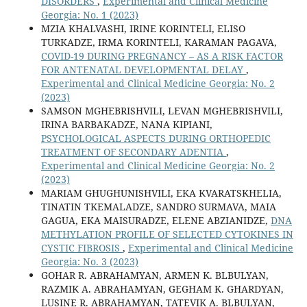
DISORDERS
,
Experimental and Clinical Medicine
Georgia: No. 1 (2023)
MZIA KHALVASHI, IRINE KORINTELI, ELISO
TURKADZE, IRMA KORINTELI, KARAMAN PAGAVA,
COVID-19 DURING PREGNANCY – AS A RISK FACTOR
FOR ANTENATAL DEVELOPMENTAL DELAY
,
Experimental and Clinical Medicine Georgia: No. 2
(2023)
SAMSON MGHEBRISHVILI, LEVAN MGHEBRISHVILI,
IRINA BARBAKADZE, NANA KIPIANI,
PSYCHOLOGICAL ASPECTS DURING ORTHOPEDIC
TREATMENT OF SECONDARY ADENTIA
,
Experimental and Clinical Medicine Georgia: No. 2
(2023)
MARIAM GHUGHUNISHVILI, EKA KVARATSKHELIA,
TINATIN TKEMALADZE, SANDRO SURMAVA, MAIA
GAGUA, EKA MAISURADZE, ELENE ABZIANIDZE,
DNA
METHYLATION PROFILE OF SELECTED CYTOKINES IN
CYSTIC FIBROSIS
,
Experimental and Clinical Medicine
Georgia: No. 3 (2023)
GOHAR R. ABRAHAMYAN, ARMEN K. BLBULYAN,
RAZMIK A. ABRAHAMYAN, GEGHAM K. GHARDYAN,
LUSINE R. ABRAHAMYAN, TATEVIK A. BLBULYAN,