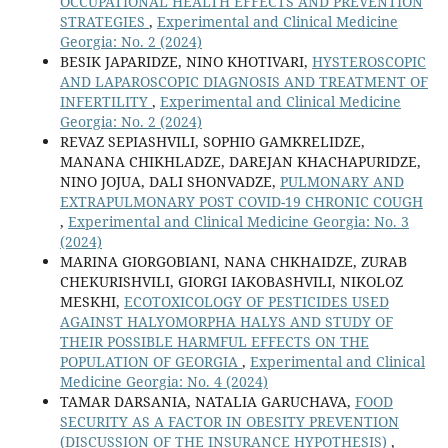
OCCUPATIONAL HEALTH EFFECTS AND PREVENTION
STRATEGIES
,
Experimental and Clinical Medicine
Georgia: No. 2 (2024)
BESIK JAPARIDZE, NINO KHOTIVARI,
HYSTEROSCOPIC
AND LAPAROSCOPIC DIAGNOSIS AND TREATMENT OF
INFERTILITY
,
Experimental and Clinical Medicine
Georgia: No. 2 (2024)
REVAZ SEPIASHVILI, SOPHIO GAMKRELIDZE,
MANANA CHIKHLADZE, DAREJAN KHACHAPURIDZE,
NINO JOJUA, DALI SHONVADZE,
PULMONARY AND
EXTRAPULMONARY POST COVID-19 CHRONIC COUGH
,
Experimental and Clinical Medicine Georgia: No. 3
(2024)
MARINA GIORGOBIANI, NANA CHKHAIDZE, ZURAB
CHEKURISHVILI, GIORGI IAKOBASHVILI, NIKOLOZ
MESKHI,
ECOTOXICOLOGY OF PESTICIDES USED
AGAINST HALYOMORPHA HALYS AND STUDY OF
THEIR POSSIBLE HARMFUL EFFECTS ON THE
POPULATION OF GEORGIA
,
Experimental and Clinical
Medicine Georgia: No. 4 (2024)
TAMAR DARSANIA, NATALIA GARUCHAVA,
FOOD
SECURITY AS A FACTOR IN OBESITY PREVENTION
(DISCUSSION OF THE INSURANCE HYPOTHESIS)
,