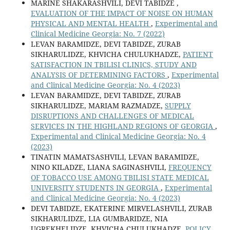
MARINE SHAKARASHVILI, DEVI TABIDZE ,
EVALUATION OF THE IMPACT OF NOISE ON HUMAN
PHYSICAL AND MENTAL HEALTH
,
Experimental and
Clinical Medicine Georgia: No. 7 (2022)
LEVAN BARAMIDZE, DEVI TABIDZE, ZURAB
SIKHARULIDZE, KHVICHA CHULUKHADZE,
PATIENT
SATISFACTION IN TBILISI CLINICS, STUDY AND
ANALYSIS OF DETERMINING FACTORS
,
Experimental
and Clinical Medicine Georgia: No. 4 (2023)
LEVAN BARAMIDZE, DEVI TABIDZE, ZURAB
SIKHARULIDZE, MARIAM RAZMADZE,
SUPPLY
DISRUPTIONS AND CHALLENGES OF MEDICAL
SERVICES IN THE HIGHLAND REGIONS OF GEORGIA
,
Experimental and Clinical Medicine Georgia: No. 4
(2023)
TINATIN MAMATSASHVILI, LEVAN BARAMIDZE,
NINO KILADZE, LIANA SAGINASHVILI,
FREQUENCY
OF TOBACCO USE AMONG TBILISI STATE MEDICAL
UNIVERSITY STUDENTS IN GEORGIA
,
Experimental
and Clinical Medicine Georgia: No. 4 (2023)
DEVI TABIDZE, EKATERINE MIRVELASHVILI, ZURAB
SIKHARULIDZE, LIA GUMBARIDZE, NIA
UGREKHELIDZE, KHVICHA CHULUKHADZE,
POLICY