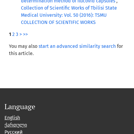
determination method of flucovid capsules
,
Collection of Scientific Works of Tbilisi State
Medical University: Vol. 50 (2016): TSMU
COLLECTION OF SCIENTIFIC WORKS
1
2
3
>
>>
You may also
start an advanced similarity search
for
this article.
Language
English
ქართული
Русский