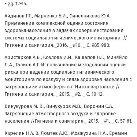
- გვ. 12-15.
Айдинов Г.Т., Марченко Б.И., Синелникова Ю.А.
Применение комплексной оценки состояния
здоровьянаселения в задачах совершенствования
системы социально-гигиенического мониторинга. //
Гигиена и санитария._2016. _ #10. _ С. 985-988.
Аристархов А.Б., Козлова И.И., Кашапов Н.Г., Миняйло
Л.А., Галиев А.Г. Использование методологии оценки
риска при ведении социально-гигиенического
мониторинга по воздуху и связь здоровья населения с
загрязнением атмосферы в г. Нижневартовске.//
Гигиена и санитария. _ 2015. _ #2. _ С. 10-12.
Винукурова М. В., Винукуров М.В., Воронин С.А.
Загрязнение атмосферного воздуха и здоровье
населения.//Гигиена и санитария._ 2015. _ #1. _ С. 57-61.
Карелин Н А. 0.,Ломтев А.Ю., Мозжухина Н.А., Еремин