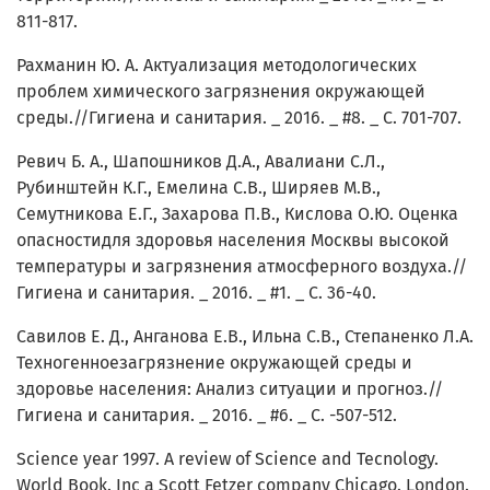
811-817.
Рахманин Ю. А. Актуализация методологических
проблем химического загрязнения окружающей
среды.//Гигиена и санитария. _ 2016. _ #8. _ С. 701-707.
Ревич Б. А., Шапошников Д.А., Авалиани С.Л.,
Рубинштейн К.Г., Емелина С.В., Ширяев М.В.,
Семутникова Е.Г., Захарова П.В., Кислова О.Ю. Оценка
опасностидля здоровья населения Москвы высокой
температуры и загрязнения атмосферного воздуха.//
Гигиена и санитария. _ 2016. _ #1. _ С. 36-40.
Савилов Е. Д., Анганова Е.В., Ильна С.В., Степаненко Л.А.
Техногенноезагрязнение окружающей среды и
здоровье населения: Анализ ситуации и прогноз.//
Гигиена и санитария. _ 2016. _ #6. _ С. -507-512.
Science year 1997. A review of Science and Tecnology.
World Book. Inc a Scott Fetzer company Chicago. London.