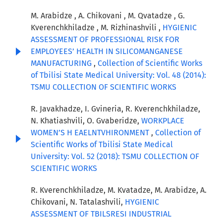
M. Arabidze , A. Chikovani , M. Qvatadze , G.
Kverenchkhiladze , M. Rizhinashvili ,
HYGIENIC
ASSESSMENT OF PROFESSIONAL RISK FOR
EMPLOYEES’ HEALTH IN SILICOMANGANESE
MANUFACTURING
,
Collection of Scientific Works
of Tbilisi State Medical University: Vol. 48 (2014):
TSMU COLLECTION OF SCIENTIFIC WORKS
R. Javakhadze, I. Gvineria, R. Kverenchkhiladze,
N. Khatiashvili, O. Gvaberidze,
WORKPLACE
WOMEN’S H EAELNTVHIRONMENT
,
Collection of
Scientific Works of Tbilisi State Medical
University: Vol. 52 (2018): TSMU COLLECTION OF
SCIENTIFIC WORKS
R. Kverenchkhiladze, M. Kvatadze, M. Arabidze, A.
Chikovani, N. Tatalashvili,
HYGIENIC
ASSESSMENT OF TBILSRESI INDUSTRIAL