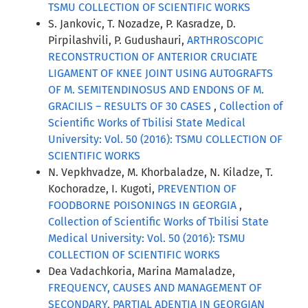
TSMU COLLECTION OF SCIENTIFIC WORKS
S. Jankovic, T. Nozadze, P. Kasradze, D.
Pirpilashvili, P. Gudushauri,
ARTHROSCOPIC
RECONSTRUCTION OF ANTERIOR CRUCIATE
LIGAMENT OF KNEE JOINT USING AUTOGRAFTS
OF M. SEMITENDINOSUS AND ENDONS OF M.
GRACILIS – RESULTS OF 30 CASES
,
Collection of
Scientific Works of Tbilisi State Medical
University: Vol. 50 (2016): TSMU COLLECTION OF
SCIENTIFIC WORKS
N. Vepkhvadze, M. Khorbaladze, N. Kiladze, T.
Kochoradze, I. Kugoti,
PREVENTION OF
FOODBORNE POISONINGS IN GEORGIA
,
Collection of Scientific Works of Tbilisi State
Medical University: Vol. 50 (2016): TSMU
COLLECTION OF SCIENTIFIC WORKS
Dea Vadachkoria, Marina Mamaladze,
FREQUENCY, CAUSES AND MANAGEMENT OF
SECONDARY, PARTIAL ADENTIA IN GEORGIAN