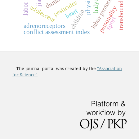
transboundary basins
labor safety
labor protection
pesticides
jia
adolescens
personality
heart
children
sport
adrenoreceptors
conflict assessment index
The journal portal was created by the
"Association
for Science"