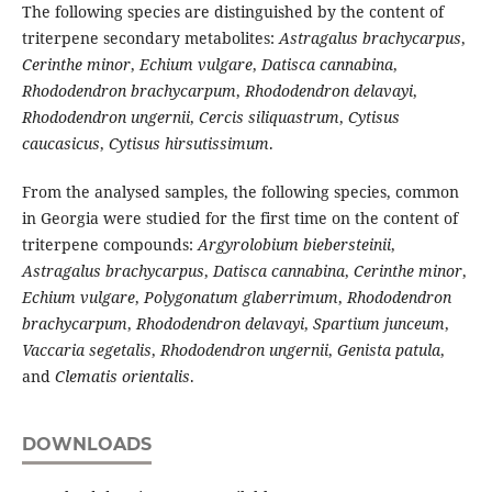
The following species are distinguished by the content of
triterpene secondary metabolites:
Astragalus brachycarpus
,
Cerinthe minor
,
Echium vulgare
,
Datisca cannabina
,
Rhododendron brachycarpum
,
Rhododendron delavayi
,
Rhododendron ungernii
,
Cercis siliquastrum
,
Cytisus
caucasicus
,
Cytisus hirsutissimum
.
From the analysed samples, the following species, common
in Georgia were studied for the first time on the content of
triterpene compounds:
Argyrolobium biebersteinii
,
Astragalus brachycarpus
,
Datisca cannabina
,
Cerinthe minor
,
Echium vulgare
,
Polygonatum glaberrimum
,
Rhododendron
brachycarpum
,
Rhododendron delavayi
,
Spartium junceum
,
Vaccaria segetalis
,
Rhododendron ungernii
,
Genista patula
,
and
Clematis orientalis
.
DOWNLOADS