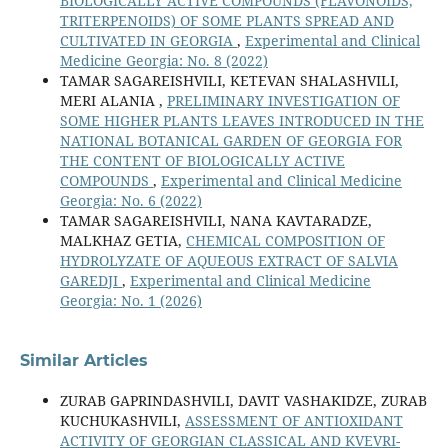
BIOLOGICALLY ACTIVE COMPOUNDS (FLAVONOIDS,
TRITERPENOIDS) OF SOME PLANTS SPREAD AND
CULTIVATED IN GEORGIA
,
Experimental and Clinical
Medicine Georgia: No. 8 (2022)
TAMAR SAGAREISHVILI, KETEVAN SHALASHVILI,
MERI ALANIA ,
PRELIMINARY INVESTIGATION OF
SOME HIGHER PLANTS LEAVES INTRODUCED IN THE
NATIONAL BOTANICAL GARDEN OF GEORGIA FOR
THE CONTENT OF BIOLOGICALLY ACTIVE
COMPOUNDS
,
Experimental and Clinical Medicine
Georgia: No. 6 (2022)
TAMAR SAGAREISHVILI, NANA KAVTARADZE,
MALKHAZ GETIA,
CHEMICAL COMPOSITION OF
HYDROLYZATE OF AQUEOUS EXTRACT OF SALVIA
GAREDJI
,
Experimental and Clinical Medicine
Georgia: No. 1 (2026)
Similar Articles
ZURAB GAPRINDASHVILI, DAVIT VASHAKIDZE, ZURAB
KUCHUKASHVILI,
ASSESSMENT OF ANTIOXIDANT
ACTIVITY OF GEORGIAN CLASSICAL AND KVEVRI-