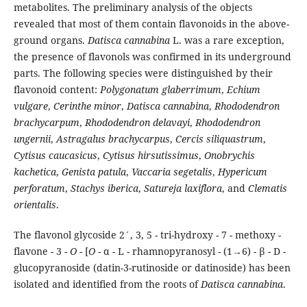
metabolites. The preliminary analysis of the objects
revealed that most of them contain flavonoids in the above-
ground organs.
Datisca cannabina
L. was a rare exception,
the presence of flavonols was confirmed in its underground
parts. The following species were distinguished by their
flavonoid content:
Polygonatum glaberrimum
,
Echium
vulgare
,
Cerinthe minor
,
Datisca cannabina
,
Rhododendron
brachycarpum
,
Rhododendron delavayi
,
Rhododendron
ungernii
,
Astragalus brachycarpus
,
Cercis siliquastrum
,
Cytisus caucasicus
,
Cytisus hirsutissimus
,
Onobrychis
kachetica
,
Genista patula
,
Vaccaria segetalis
,
Hypericum
perforatum
,
Stachys iberica
,
Satureja laxiflora
, and
Clematis
orientalis
.
The flavonol glycoside 2´, 3, 5 - tri-hydroxy - 7 - methoxy -
flavone - 3 -
O
- [
O
- α - L - rhamnopyranosyl - (1→6) - β - D -
glucopyranoside (datin-3-rutinoside or datinoside) has been
isolated and identified from the roots of
Datisca cannabina
.