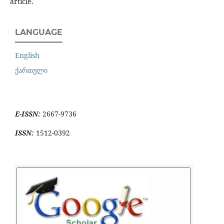
article.
LANGUAGE
English
ქართული
E-ISSN:
2667-9736
ISSN:
1512-0392