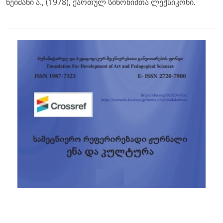
ნეიმანი ა., (1978), ქართულ სინონიმთა ლექსიკონი.