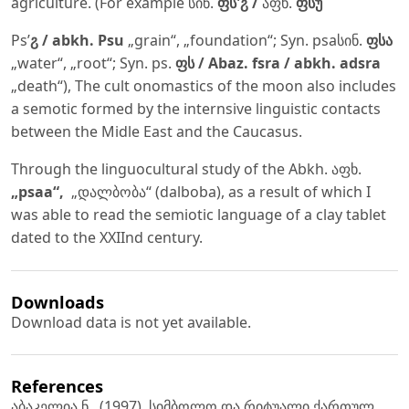
agriculture. (For example სინ.
ფს'ჷ /
აფხ.
ფსუ
Ps’
ჷ / abkh. Psu
„grain“, „foundation“; Syn. psaსინ.
ფსა
„water“, „root“; Syn. ps.
ფს
/ Abaz. fsra / abkh. adsra
„death“), The cult onomastics of the moon also includes
a semotic formed by the internsive linguistic contacts
between the Midle East and the Caucasus.
Through the linguocultural study of the Abkh. აფხ.
„psaa“,
„დალბობა“ (dalboba), as a result of which I
was able to read the semiotic language of a clay tablet
dated to the XXIInd century.
Downloads
Download data is not yet available.
References
აბაკელია ნ., (1997), სიმბოლო და რიტუალი ქართულ