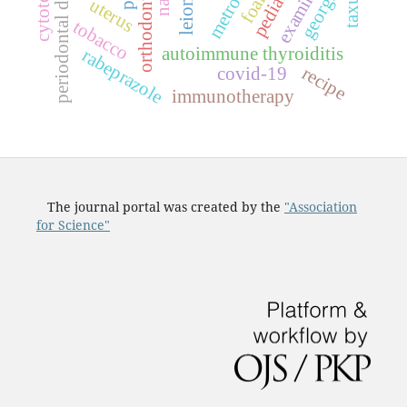
orthodontic status
periodontal disease
georgia
uterus
tobacco
autoimmune thyroiditis
rabeprazole
recipe
covid-19
immunotherapy
The journal portal was created by the
"Association
for Science"