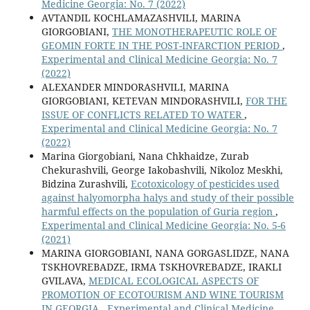
Medicine Georgia: No. 7 (2022)
AVTANDIL KOCHLAMAZASHVILI, MARINA
GIORGOBIANI,
THE MONOTHERAPEUTIC ROLE OF
GEOMIN FORTE IN THE POST-INFARCTION PERIOD
,
Experimental and Clinical Medicine Georgia: No. 7
(2022)
ALEXANDER MINDORASHVILI, MARINA
GIORGOBIANI, KETEVAN MINDORASHVILI,
FOR THE
ISSUE OF CONFLICTS RELATED TO WATER
,
Experimental and Clinical Medicine Georgia: No. 7
(2022)
Marina Giorgobiani, Nana Chkhaidze, Zurab
Chekurashvili, George Iakobashvili, Nikoloz Meskhi,
Bidzina Zurashvili,
Ecotoxicology of pesticides used
against halyomorpha halys and study of their possible
harmful effects on the population of Guria region
,
Experimental and Clinical Medicine Georgia: No. 5-6
(2021)
MARINA GIORGOBIANI, NANA GORGASLIDZE, NANA
TSKHOVREBADZE, IRMA TSKHOVREBADZE, IRAKLI
GVILAVA,
MEDICAL ECOLOGICAL ASPECTS OF
PROMOTION OF ECOTOURISM AND WINE TOURISM
IN GEORGIA
,
Experimental and Clinical Medicine