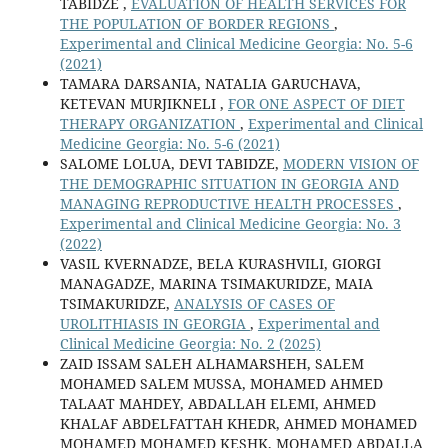
TABIDZE ,
EVALUATION OF HEALTH SERVICES FOR
THE POPULATION OF BORDER REGIONS
,
Experimental and Clinical Medicine Georgia: No. 5-6
(2021)
TAMARA DARSANIA, NATALIA GARUCHAVA,
KETEVAN MURJIKNELI ,
FOR ONE ASPECT OF DIET
THERAPY ORGANIZATION
,
Experimental and Clinical
Medicine Georgia: No. 5-6 (2021)
SALOME LOLUA, DEVI TABIDZE,
MODERN VISION OF
THE DEMOGRAPHIC SITUATION IN GEORGIA AND
MANAGING REPRODUCTIVE HEALTH PROCESSES
,
Experimental and Clinical Medicine Georgia: No. 3
(2022)
VASIL KVERNADZE, BELA KURASHVILI, GIORGI
MANAGADZE, MARINA TSIMAKURIDZE, MAIA
TSIMAKURIDZE,
ANALYSIS OF CASES OF
UROLITHIASIS IN GEORGIA
,
Experimental and
Clinical Medicine Georgia: No. 2 (2025)
ZAID ISSAM SALEH ALHAMARSHEH, SALEM
MOHAMED SALEM MUSSA, MOHAMED AHMED
TALAAT MAHDEY, ABDALLAH ELEMI, AHMED
KHALAF ABDELFATTAH KHEDR, AHMED MOHAMED
MOHAMED MOHAMED KESHK, MOHAMED ABDALLA