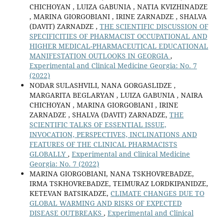
CHICHOYAN , LUIZA GABUNIA , NATIA KVIZHINADZE
, MARINA GIORGOBIANI , IRINE ZARNADZE , SHALVA
(DAVIT) ZARNADZE ,
THE SCIENTIFIC DISCUSSION OF
SPECIFICITIES OF PHARMACIST OCCUPATIONAL AND
HIGHER MEDICAL-PHARMACEUTICAL EDUCATIONAL
MANIFESTATION OUTLOOKS IN GEORGIA
,
Experimental and Clinical Medicine Georgia: No. 7
(2022)
NODAR SULASHVILI, NANA GORGASLIDZE ,
MARGARITA BEGLARYAN , LUIZA GABUNIA , NAIRA
CHICHOYAN , MARINA GIORGOBIANI , IRINE
ZARNADZE , SHALVA (DAVIT) ZARNADZE,
THE
SCIENTIFIC TALKS OF ESSENTIAL ISSUE,
INVOCATION, PERSPECTIVES, INCLINATIONS AND
FEATURES OF THE CLINICAL PHARMACISTS
GLOBALLY
,
Experimental and Clinical Medicine
Georgia: No. 7 (2022)
MARINA GIORGOBIANI, NANA TSKHOVREBADZE,
IRMA TSKHOVREBADZE, TEIMURAZ LORDKIPANIDZE,
KETEVAN BATSIKADZE,
CLIMATE CHANGES DUE TO
GLOBAL WARMING AND RISKS OF EXPECTED
DISEASE OUTBREAKS
,
Experimental and Clinical