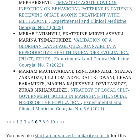
MEPHARISHVILI,
IMPACT OF ACUTE COVID-19
INFECTION ON BEHAVIORAL PATTERNS IN PATIENTS
RECEIVING OPIATE AGONIS TREATMENT WITH
METHADONE
,
Experimental and Clinical Medicine
Georgia: No. 4 (2025)
MERAB TATISHVILI, EKATERINE MIRVELASHVILI,
MARINA TSIMAKURIDZE,
VALIDATION OF A
GEORGIAN LANGUAGE QUESTIONNAIRE IN A
REPRODUCTIVE HEALTH INDICATORS EVOLUATION
(PILOT) STUDY
,
Experimental and Clinical Medicine
Georgia: No. 7 (2022)
MARIAM MACHAVARIANI, IRINE ZARNADZE, SHALVA
ZARNADZE, LILI LOMTADZE, DALI KITOVANI, LEVAN
BARAMIDZE, MARINA KAJRISHVILI, DEVI TABIDZE,
ZURAB SIKHARULIDZE ,
STRATEGY OF LOCAL SELF-
GOVERNMENT BODIES IN MANAGING THE SOCIAL
NEEDS OF THE POPULATION
,
Experimental and
Clinical Medicine Georgia: No. 5-6 (2021)
<<
<
1
2
3
4
5
6
7
8
9
10
>
>>
You may also
start an advanced similarity search
for this