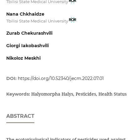
Tbilisi State Medical University
Nana Chkhaidze
Tbilisi State Medical University
Zurab Chekurashvili
Giorgi Iakobashvili
Nikoloz Meskhi
DOI:
https://doi.org/10.52340/jecm.2022.07.01
Halyomorpha Halys, Pesticides, Health Status
Keywords:
ABSTRACT
The ecotoxicological indicators of pesticides used against