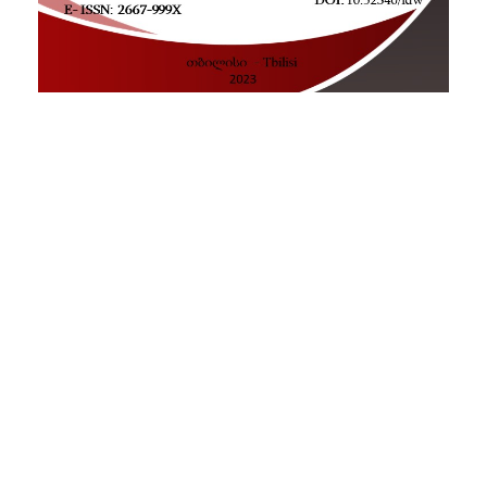
PDF
Published
2023-09-28
How to Cite
Mikeladze, N. (2023). For the Genesis of Toponym “Gulebi”.
"Intercultural Dialogues" Transactions
,
7
.
https://doi.org/10.52340/idw.2023.35
More Citation Formats