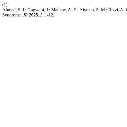
(1)
Ahmed, S. I.; Gagwani, J.; Mathew, A. E.; Aiyman, S. M.; Rizvi, A. 
Syndrome.
JR
2025
,
3
, 1-12.